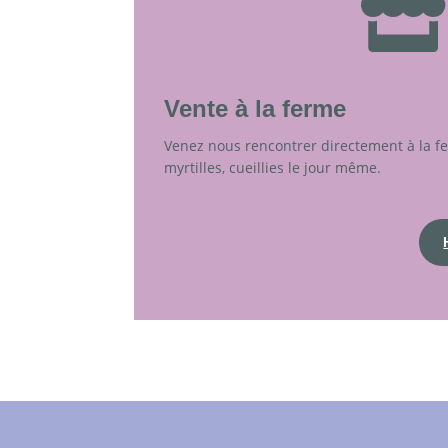

Vente à la ferme
Venez nous rencontrer directement à la f
myrtilles, cueillies le jour même.