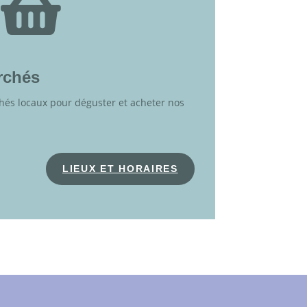

rchés
hés locaux pour déguster et acheter nos
LIEUX ET HORAIRES