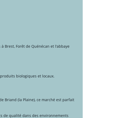
 à Brest, Forêt de Quénécan et l’abbaye
roduits biologiques et locaux.
e Briand (la Plaine), ce marché est parfait
its de qualité dans des environnements