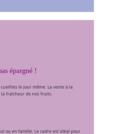
pas épargné !
cueillies le jour même. La vente à la
la fraîcheur de nos fruits.
eul ou en famille. Le cadre est idéal pour