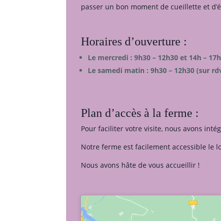
passer un bon moment de cueillette et d’
Horaires d’ouverture :
Le mercredi : 9h30 – 12h30 et 14h – 17
Le samedi matin : 9h30 – 12h30 (sur rd
Plan d’accès à la ferme :
Pour faciliter votre visite, nous avons in
Notre ferme est facilement accessible le l
Nous avons hâte de vous accueillir !