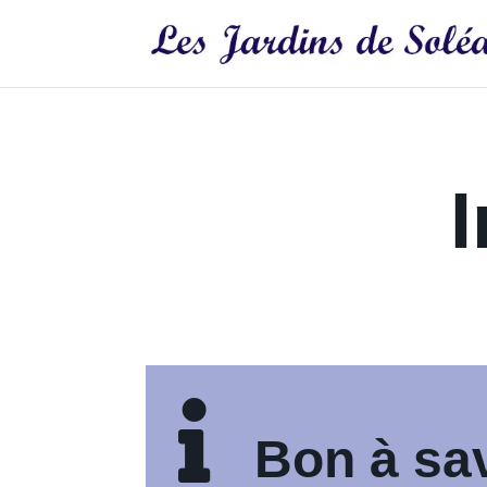

Bon à sa