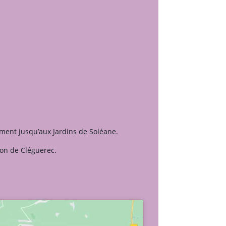
tement jusqu’aux Jardins de Soléane.
ion de Cléguerec.