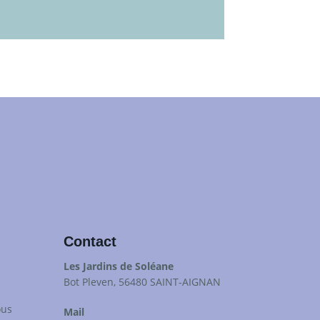
Contact
Les Jardins de Soléane
Bot Pleven, 56480 SAINT-AIGNAN
ous
Mail