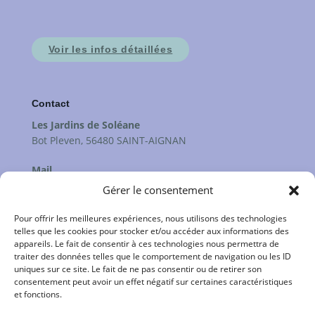
Voir les infos détaillées
Contact
Les Jardins de Soléane
Bot Pleven, 56480 SAINT-AIGNAN
Mail
contact@lesjardinsdesoleane.fr
Gérer le consentement
Téléphone
Pour offrir les meilleures expériences, nous utilisons des technologies
Florian : 06 23 84 44 83
telles que les cookies pour stocker et/ou accéder aux informations des
appareils. Le fait de consentir à ces technologies nous permettra de
Marie-Laure : 06 64 00 44 57
traiter des données telles que le comportement de navigation ou les ID
uniques sur ce site. Le fait de ne pas consentir ou de retirer son
consentement peut avoir un effet négatif sur certaines caractéristiques
et fonctions.